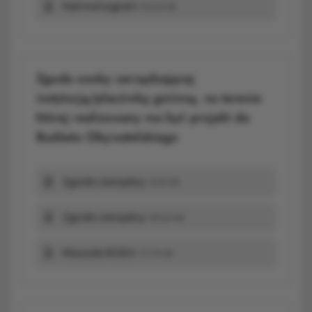
Harmonogram
50,24 kB
Zgoda osoby zarządzającej
instytucją/placówką gminną, na terenie
której realizowany ma być projekt do
Budżetu Obywatelskiego
Zgoda zarządcy
22,61 kB
Zgoda zarządcy
363,31 kB
Klauzula RODO
171,75 kB