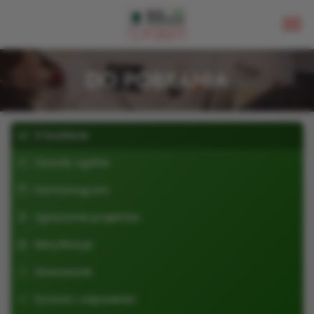
DO POBRANIA
O budżecie
Zasady ogólne
Harmonogram
Zgłaszanie projektów
Weryfikacja
Głosowanie
Pytania i odpowiedzi