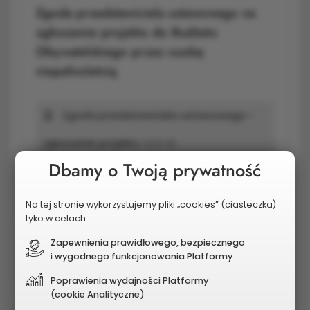
Zgoda przedstawiciela ustawowego na
zgłoszenie projektu do Budżetu
Obywatelskiego przez osobę
niepełnoletnią
Zgoda przedstawiciela ustawowego -
zgłoszenie projektu
23,62 kB
Dbamy o Twoją prywatność
Zgoda przedstawiciela ustawowego -
Na tej stronie wykorzystujemy pliki „cookies” (ciasteczka)
zgłoszenie projektu
365,65 kB
tyko w celach:
Klauzula RODO
171,95 kB
Zapewnienia prawidłowego, bezpiecznego
i wygodnego funkcjonowania Platformy
Poprawienia wydajności Platformy
(cookie Analityczne)