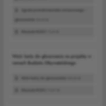
Zgoda przedstawiciela ustawowego -
głosowanie
364,18 kB
Klauzula RODO
171,05 kB
Wzór karty do głosowania na projekty w
ramach Budżetu Obywatelskiego
Wzór karty do głosowania
380,83 kB
Klauzula RODO
170,87 kB