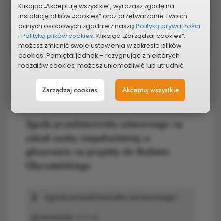
Lista osób popierających projekt do
Klikając „Akceptuję wszystkie”, wyrażasz zgodę na
Budżetu Obywatelskiego
instalację plików „cookies” oraz przetwarzanie Twoich
danych osobowych zgodnie z naszą
Polityką prywatności
i
Polityką plików cookies.
Klikając „Zarządzaj cookies”,
możesz zmienić swoje ustawienia w zakresie plików
Lista poparcia
360,88 kB
cookies. Pamiętaj jednak – rezygnując z niektórych
rodzajów cookies, możesz uniemożliwić lub utrudnić
Klauzula RODO
170,85 kB
sobie korzystanie z naszego serwisu i jego funkcji.
Zarządzaj cookies
Akceptuj wszystkie
Możesz cofnąć lub zmienić zgody w dowolnym
momencie. Wystarczy, że wybierzesz „Ustawienia plików
cookies” w stopce każdej z naszych podstron.
Zgoda przedstawiciela ustawowego na
udział osoby niepełnoletniej w
głosowaniu na projekty do Budżetu
Obywatelskiego
Zgoda przedstawiciela ustawowego -
głosowanie
23,03 kB