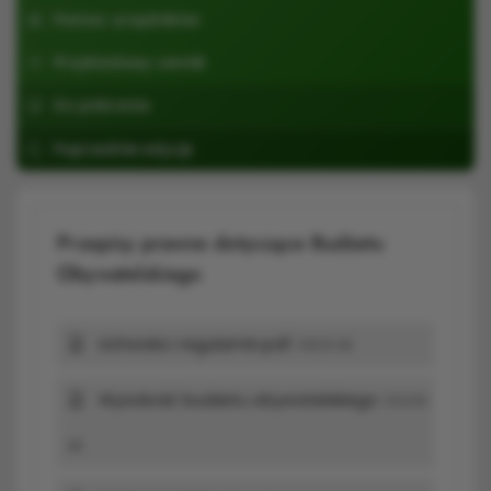
Pomoc urzędników
Przykładowy cennik
Do pobrania
Poprzednie edycje
Przepisy prawne dotyczące Budżetu
Obywatelskiego
Uchwała i regulamin.pdf
418,15 kB
Wysokość budżetu obywatelskiego
203,99
kB