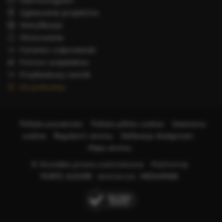
Harmonogram
Zgłaszanie projektów
Weryfikacja
Głosowanie
Pytania i odpowiedzi
Pomoc urzędników
Przykładowy cennik
Do pobrania
Polityka prywatności
Polityka plików cookies
Ustawienia
cookies
Regulamin serwisu
Deklaracja dostępności
Mapa serwisu
© Wszelkie prawa zastrzeżone. Platformę
PORTO ALEGRE
dostarcza
MEDIAPARK