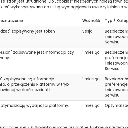
e ze stron jest utrudnione. Do „cookies” niezbędnych należą również 
ookies” wykorzystywane do usług wymagających uwierzytelniania w
zeznaczenie
Ważność
Typ / Kate
udzet" zapisywany jest token
Sesja
Bezpieczeń
i niezawod
Serwisu
ession" zapisywane jest informacja czy
1 miesiąc.
Bezpieczeń
wany.
preferencje
i niezawod
Serwisu
gs" zapisywane są informacje
1 miesiąc.
Bezpieczeń
fo, o przełączeniu Platformy w tryb
preferencje
awionej wielkości czcionki.
i niezawod
Serwisu
optymalizację wydajności platformy.
1 miesiąc.
Optymaliza
ożemy zapewnić użytkownikowi różne przydatne funkcje w naszym s