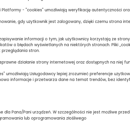
latformy - "cookies" umożliwiają weryfikację autentyczności ora
formowanie, gdy użytkownik jest zalogowany, dzięki czemu strona
ą zapisywanie informacji o tym, jak użytkownicy korzystają ze stro
tów o błędach wyświetlanych na niektórych stronach. Pliki „cookie
 przeglądania stron.
prawne działanie strony internetowej oraz dostępnych na niej funk
ies" umożliwiają Usługodawcy lepiej zrozumieć preferencje użytkown
mowo informacje i przetwarza dane na temat trendów, bez iden
ne dla Pana/Pani urządzeń. W szczególności nie jest możliwe przed
ogramowania lub oprogramowania złośliwego