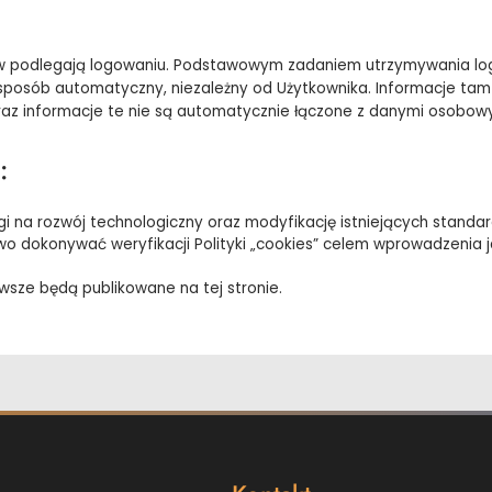
ków podlegają logowaniu. Podstawowym zadaniem utrzymywania lo
w sposób automatyczny, niezależny od Użytkownika. Informacje ta
az informacje te nie są automatycznie łączone z danymi osobow
:
agi na rozwój technologiczny oraz modyfikację istniejących standa
wo dokonywać weryfikacji Polityki „cookies” celem wprowadzenia j
sze będą publikowane na tej stronie.