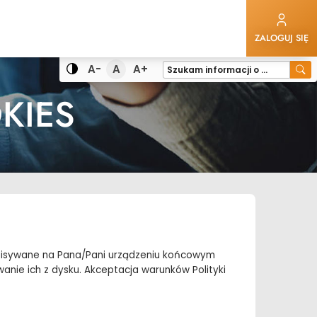
ZALOGUJ SIĘ
Domyślna czcionka
A-
A
A+
Wy
Wyszukiwana
Zmiana
Mniejsza czcionka
Większa czcionka
fraza
kontrastu
KIES
 zapisywane na Pana/Pani urządzeniu końcowym
wanie ich z dysku. Akceptacja warunków Polityki