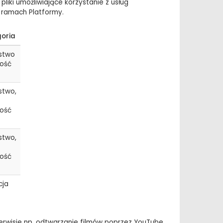
pliki umożliwiające korzystanie z usług
 ramach Platformy.
goria
stwo
ność
stwo,
ność
stwo,
ność
cja
erwisie np. odtwarzanie filmów poprzez YouTube.