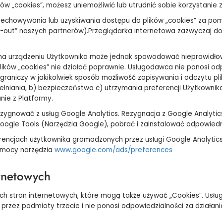
w „cookies”, możesz uniemożliwić lub utrudnić sobie korzystanie z 
echowywania lub uzyskiwania dostępu do plików „cookies” za pom
 „opt-out” naszych partnerów).Przeglądarka internetowa zazwyczaj
 na urządzeniu Użytkownika może jednak spowodować nieprawidłowe 
lików „cookies” nie działać poprawnie. Usługodawca nie ponosi od
raniczy w jakikolwiek sposób możliwość zapisywania i odczytu pli
elniania, b) bezpieczeństwa c) utrzymania preferencji Użytkownika
nie z Platformy.
zygnować z usług Google Analytics. Rezygnacja z Google Analytic
oogle Tools (Narzędzia Google), pobrać i zainstalować odpowiedni
ferencjach użytkownika gromadzonych przez usługi Google Analyti
pomocy narzędzia
www.google.com/ads/preferences
ernetowych
znych stron internetowych, które mogą także używać „Cookies”. Us
rzez podmioty trzecie i nie ponosi odpowiedzialności za działa