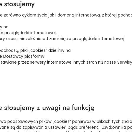
e stosujemy
ie zarówno cyklem życia jak i domeną internetową, z której pocho
y na:
m przeglądarki internetowej,
y czasu, niezależnie od zamknięcia przeglądarki internetowej.
chodzą, pliki „cookies” dzielimy na:
we Dostawcy platformy
tawiane przez serwery internetowe innych stron niż nasze Serwis
e stosujemy z uwagi na funkcję
ywa podstawowych plików „cookies” ponieważ w plikach tych zna
ywane są do zapisywania ustawień bądź preferencji Użytkownika po