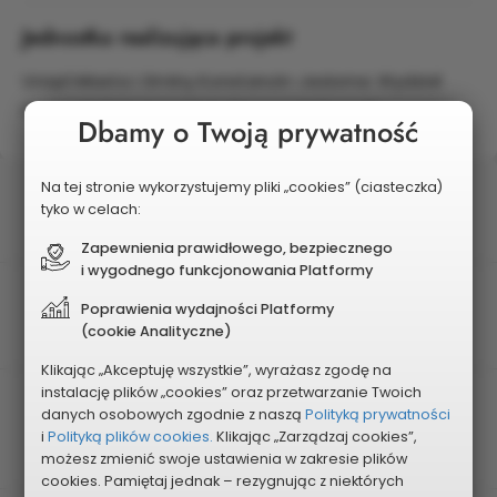
Jednostka realizująca projekt
Urząd Miasta i Gminy Konstancin-Jeziorna: Wydział
Gospodarki Komunalnej i Spraw Lokalowych
Dbamy o Twoją prywatność
Na tej stronie wykorzystujemy pliki „cookies” (ciasteczka)
Status
tyko w celach:
Wybrany do realizacji
Zapewnienia prawidłowego, bezpiecznego
i wygodnego funkcjonowania Platformy
Postęp realizacji
Poprawienia wydajności Platformy
Zrealizowany
(cookie Analityczne)
Klikając „Akceptuję wszystkie”, wyrażasz zgodę na
instalację plików „cookies” oraz przetwarzanie Twoich
Edycja
danych osobowych zgodnie z naszą
Polityką prywatności
2018
i
Polityką plików cookies.
Klikając „Zarządzaj cookies”,
możesz zmienić swoje ustawienia w zakresie plików
cookies. Pamiętaj jednak – rezygnując z niektórych