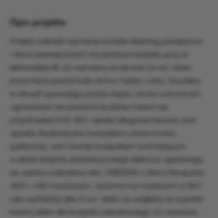
Opis projektu
Projekt zakłada wymianę stolarki okiennej, parapetów
i drzwi wewnętrznych na parterze budynku przy ul.
Mirkowskiej 56. Do wymiany są łącznie 24 szt. okien,
przez które przechodzi zimno i hałas z ulicy. Szczeliny
w oknach powodują utratę ciepła i straty w kosztach
ogrzewania. Na parterze budynku mieści się
przychodnia POZ. NFZ i opieka długoterminowa oraz
apteka. Budynek jest budynkiem użyteczności
publicznej. Jest również budynkiem wchodzącym
w skład zespołu urbanistycznego Mirkowa, wpisanego
do rejestru zabytków dec. 1138/2015 z dnia 2 listopada
2015 r. ZGK Konstancin-Jeziorna ma w planach w 2017
roku wymianę tylko 6 szt. okien ze względu na wysokie
koszty okien dla budynku zabytkowego. Do wymiany