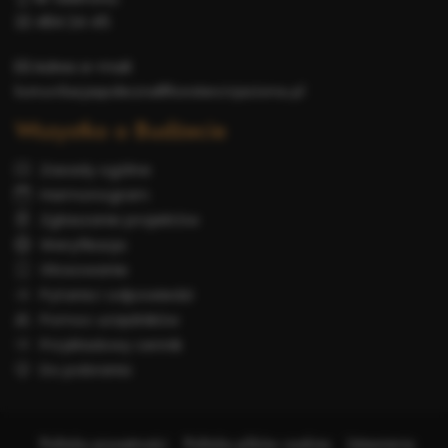
22 484 24 45
Adres e-mail:
komunikacjaspoleczna@konstancinjeziorna.pl
Wszystko o Budżecie
Zasady ogólne
Harmonogram
Zgłaszanie projektów
Weryfikacja
Głosowanie
Pytania i odpowiedzi
Pomoc urzędników
Przykładowy cennik
Do pobrania
Polityka prywatności
Polityka plików cookies
Ustawienia