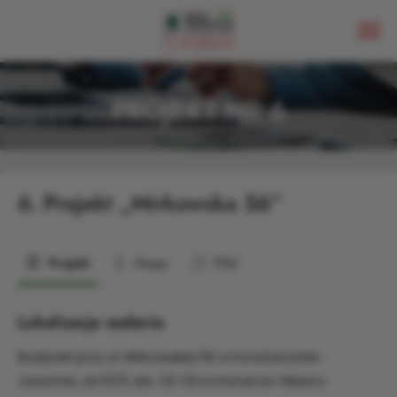
PROJEKT NR 6
6.
Projekt „Mirkowska 56”
Projekt
Mapa
Pliki
Lokalizacja zadania
Budynek przy ul. Mirkowskiej 56 w Konstancinie-
Jeziornie, dz.10/5 obr. 02-02 Konstancin-Miasto