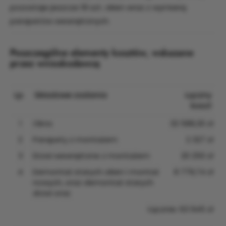
pozostaje jeszcze 18 szt. okien wraz z wymianą
parapetów wewnętrznych.
Poszczególne elementy kosztów, wskazane
przez wnioskodawcę
Lp.
Składowe zadania
Łączny
koszt
1
Okna
32 588,30 zł
2
Parapety z montażem
2 327 zł
3
Drzwi wewnętrzne z montażem
20 250 zł
4
Demontaż starych okien i montaż
8 779,74 zł
nowych, oraz demontaż starych
drzwi oraz
Łącznie: 63 945 zł