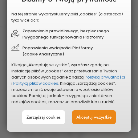
Postęp realizacji
Na tej stronie wykorzystujemy pliki „cookies” (ciasteczka)
W realizacji
tyko w celach:
Zapewnienia prawidłowego, bezpiecznego
Edycja
i wygodnego funkcjonowania Platformy
2018
Poprawienia wydajności Platformy
(cookie Analityczne)
Klikając „Akceptuję wszystkie”, wyrażasz zgodę na
Typ projektu
instalację plików „cookies” oraz przetwarzanie Twoich
danych osobowych zgodnie z naszą
Polityką prywatności
Inwestycyjno-remontowe
i
Polityką plików cookies.
Klikając „Zarządzaj cookies”,
możesz zmienić swoje ustawienia w zakresie plików
cookies. Pamiętaj jednak – rezygnując z niektórych
Planowany koszt
rodzajów cookies, możesz uniemożliwić lub utrudnić
42 500 zł
sobie korzystanie z naszego serwisu i jego funkcji.
Zarządzaj cookies
Akceptuj wszystkie
Możesz cofnąć lub zmienić zgody w dowolnym
momencie. Wystarczy, że wybierzesz „Ustawienia plików
cookies” w stopce każdej z naszych podstron.