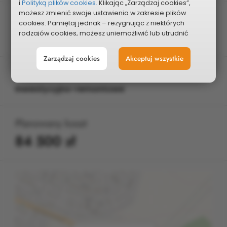
i
Polityką plików cookies.
Klikając „Zarządzaj cookies”,
możesz zmienić swoje ustawienia w zakresie plików
Edycja
cookies. Pamiętaj jednak – rezygnując z niektórych
2018
rodzajów cookies, możesz uniemożliwić lub utrudnić
sobie korzystanie z naszego serwisu i jego funkcji.
Zarządzaj cookies
Akceptuj wszystkie
Możesz cofnąć lub zmienić zgody w dowolnym
momencie. Wystarczy, że wybierzesz „Ustawienia plików
Typ projektu
cookies” w stopce każdej z naszych podstron.
Inwestycyjno-remontowe
Planowany koszt
84 500 zł