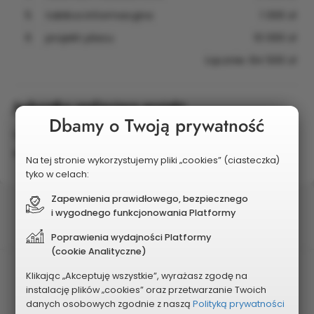
5
tablica informacyjna
1 000 zł
6
projekt placu
10 000 zł
Łącznie: 84 500 zł
Jednostka realizująca projekt
Dbamy o Twoją prywatność
Urząd Miasta i Gminy Konstancin-Jeziorna: Wydział
Inwestycji i Remontów
Na tej stronie wykorzystujemy pliki „cookies” (ciasteczka)
tyko w celach:
Zapewnienia prawidłowego, bezpiecznego
Status
i wygodnego funkcjonowania Platformy
Wybrany do realizacji
Poprawienia wydajności Platformy
(cookie Analityczne)
Postęp realizacji
Klikając „Akceptuję wszystkie”, wyrażasz zgodę na
W realizacji
instalację plików „cookies” oraz przetwarzanie Twoich
danych osobowych zgodnie z naszą
Polityką prywatności