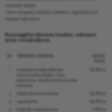
odchody, drążek.
Teren wysypany drobnym żwirkiem i ogrodzony na
terenie Parku Ikara.
Poszczególne elementy kosztów, wskazane
przez wnioskodawcę
Lp.
Składowe zadania
Łączny
koszt
1
urządzenia psiej rekreacji:
20 000 zł
równoważnia, kładka, tuba,
pierścienie, drążek, kosze na psie
odchody
2
żwirek lub inne podłoże
20 000 zł
3
ogrodzenie
30 000 zł
4
ławki dla mieszkańców
3 500 zł