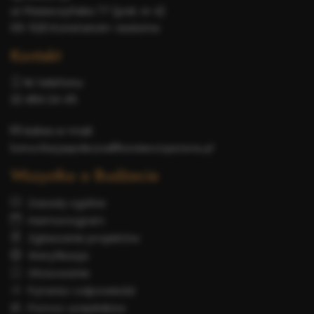
ul. Piaseczyńska 77 (pok. nr 4)
05-520 Konstancin-Jeziorna
Kontakt
Nr telefonu:
22 484 24 45
Adres e-mail:
komunikacjaspoleczna@konstancinjeziorna.pl
Wszystko o Budżecie
Zasady ogólne
Harmonogram
Zgłaszanie projektów
Weryfikacja
Głosowanie
Pytania i odpowiedzi
Pomoc urzędników