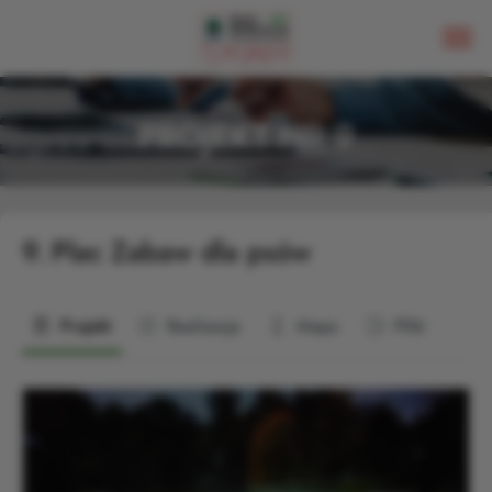
PROJEKT NR 9
9.
Plac Zabaw dla psów
Projekt
Realizacja
Mapa
Pliki