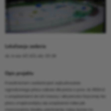
Lokalizacja zadania
dz. nr ew. 6/1, 6/2, obr. 03-29
Opis projektu
Przedmiotem zadania jest wybudowanie
ogrodzonego placu zabaw dla psów o pow. ok. 800m2
z urządzeniami do ich tresury i aktywności fizycznej. Na
placu znajdowałyby się urządzenia takie jak:
równoważnia, kładka, pierścienie, tuba, kosze na