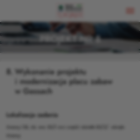
PROJEKT NR 8
8.
Wykonanie projektu
i modernizacja placu zabaw
w Gassach
Lokalizacja zadania
Gassy 13E, dz. ew. 82/1 orz część działki 82/2/ obręb
Gassy