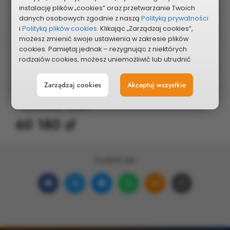
Edycja
instalację plików „cookies” oraz przetwarzanie Twoich
2020
danych osobowych zgodnie z naszą
Polityką prywatności
i
Polityką plików cookies.
Klikając „Zarządzaj cookies”,
możesz zmienić swoje ustawienia w zakresie plików
cookies. Pamiętaj jednak – rezygnując z niektórych
Typ projektu
rodzajów cookies, możesz uniemożliwić lub utrudnić
sobie korzystanie z naszego serwisu i jego funkcji.
Inwestycyjno-remontowe
Zarządzaj cookies
Akceptuj wszystkie
Możesz cofnąć lub zmienić zgody w dowolnym
momencie. Wystarczy, że wybierzesz „Ustawienia plików
Planowany koszt
cookies” w stopce każdej z naszych podstron.
60 180 zł
Podziel się:
Udostępnij
Udostępnij
Udostępnij
Udostępnij
Udostępnij
Skopiuj
na
na
w
na
w wiadomości ema
link
Facebooku
portalu
Messengerze
WhatsApp