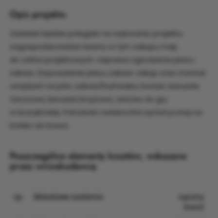
Opis projektu
Zadanie będzie polegało na wykonaniu projektu
zagospodarowania terenu w tym zakupu map
do celów projektowych. naprawa ogrodzenia placu
zabaw. Doposażenie placu zabaw: zakup oraz montaż
urządzeń na plac zabaw/huśtawka, bocian, karuzela
tarczowa, karuzela krzyżowa, zestaw do gry
w koszykówkę. Położenie nawierzchni syntetycznej na
boisko do kosza.
Poszczególne elementy kosztów, wskazane
przez wnioskodawcę
Lp.
Składowe zadania
Łączny
koszt