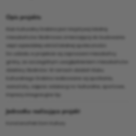
Opis projektu
Klub Kulturalny Drabina jest inicjatywą lokalną
mieszkańców Skolimowa zmierzającą do budowania
więzi sąsiedzkiej wśród lokalnej społeczności.
Do udziału w projekcie są zaproszeni mieszkańcy
gminy, ze szczególnym uwzględnieniem mieszkańców
dzielnicy Skolirnów. W ramach działań Klubu
Kulturalnego Drabina realizowane są spotkania,
warsztaty, zajęcia: edukacyj no-kulturalne, sportowe,
imprezy integracyjne itp.
Jednostka realizująca projekt
Konstanciński Dom Kultury