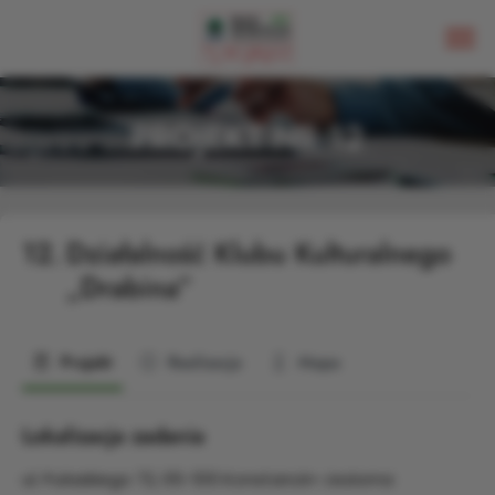
PROJEKT NR 12
12.
Działalność Klubu Kulturalnego
„Drabina”
Projekt
Realizacja
Mapa
Lokalizacja zadania
ul. Pułaskiego 72, 05-510 Konstancin-Jeziorna