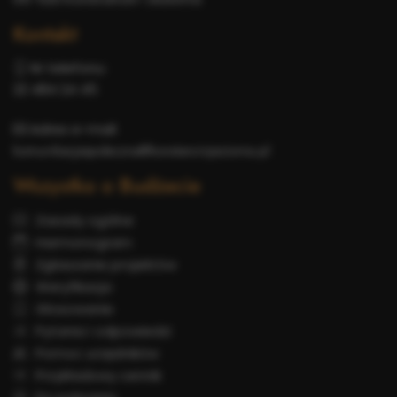
Kontakt
Nr telefonu:
22 484 24 45
Adres e-mail:
komunikacjaspoleczna@konstancinjeziorna.pl
Wszystko o Budżecie
Zasady ogólne
Harmonogram
Zgłaszanie projektów
Weryfikacja
Głosowanie
Pytania i odpowiedzi
Pomoc urzędników
Przykładowy cennik