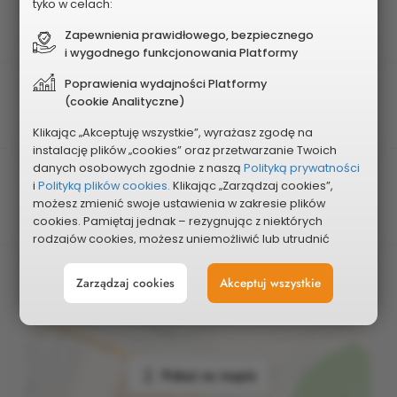
tyko w celach:
2017
Zapewnienia prawidłowego, bezpiecznego
i wygodnego funkcjonowania Platformy
Poprawienia wydajności Platformy
Typ projektu
(cookie Analityczne)
Pozostałe
Klikając „Akceptuję wszystkie”, wyrażasz zgodę na
instalację plików „cookies” oraz przetwarzanie Twoich
danych osobowych zgodnie z naszą
Polityką prywatności
Planowany koszt
i
Polityką plików cookies.
Klikając „Zarządzaj cookies”,
46 100 zł
możesz zmienić swoje ustawienia w zakresie plików
cookies. Pamiętaj jednak – rezygnując z niektórych
rodzajów cookies, możesz uniemożliwić lub utrudnić
sobie korzystanie z naszego serwisu i jego funkcji.
Zarządzaj cookies
Akceptuj wszystkie
Możesz cofnąć lub zmienić zgody w dowolnym
momencie. Wystarczy, że wybierzesz „Ustawienia plików
cookies” w stopce każdej z naszych podstron.
Pokaż na mapie