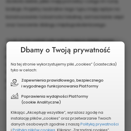
dookoła siebie, jakie mają potrzeby i czego im tutaj
brakuje. Projekty teatralne tego typu mają wpływ na
konstruowanie tożsamości lokalnej, wzmacnianie więzi
oraz tworzenie dialogu międzypokoleniowego.
Teatr może pełnić rolę wykraczającą daleko poza
Dbamy o Twoją prywatność
rozrywkę. Jest spoiwem społecznym. Tworzy
przestrzeń do rozmowy, która w innych
okolicznościach nie miałaby szans zaistnieć.
Na tej stronie wykorzystujemy pliki „cookies” (ciasteczka)
tyko w celach:
W Konstancinie mamy warunki do tego, by tworzyć
projekty artystyczne, które pomogą nam kształtować
Zapewnienia prawidłowego, bezpiecznego
i wygodnego funkcjonowania Platformy
naszą rzeczywistość.
Poprawienia wydajności Platformy
(cookie Analityczne)
Status
Klikając „Akceptuję wszystkie”, wyrażasz zgodę na
Wybrany do głosowania
instalację plików „cookies” oraz przetwarzanie Twoich
danych osobowych zgodnie z naszą
Polityką prywatności
i
Polityką plików cookies.
Klikając „Zarządzaj cookies”,