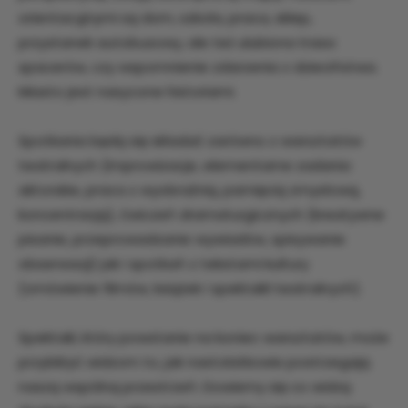
orientacyjnymi są dom, szkoła, praca, sklep,
przystanek autobusowy, ale też ulubiona trasa
spacerów, czy wspomnienie zdarzenia z dzieciństwa.
Miasto jest nasycone historiami.
Spotkania będą się składać zarówno z warsztatów
teatralnych (improwizacje, elementarne zadania
aktorskie, praca z wyobraźnią, pamięcią zmysłową,
koncentracją), ćwiczeń dramaturgicznych (kreatywne
pisanie, przeprowadzanie wywiadów, spisywanie
obserwacji) jak i spotkań z tekstami kultury
(omówienie filmów, książek i spektakli teatralnych).
Spektakl, który powstanie na koniec warsztatów, może
przybliżyć widzom to, jak nastolatkowie postrzegają
naszą wspólną przestrzeń. Dowiemy się co widzą