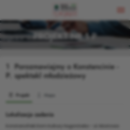
PROJEKT NR 1 P
1
Porozmawiajmy o Konstancinie -
P.
spektakl młodzieżowy
Projekt
Mapa
Lokalizacja zadania
Konstanciński Dom Kultury Hugonówka - ul. Mostowa