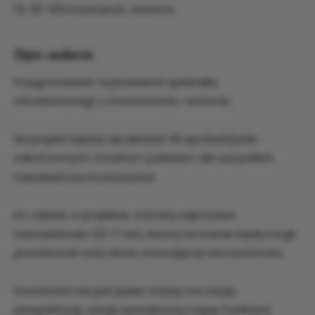
15, 05-510 Konstancin Jeziorna
Opis zadania
Przygotowanie i wystawienie spektaklu
młodzieżowego o Konstancinie-Jeziornie.
Na projekt będzie się składać 30 spotkań/prób
zakończonych otwartym pokazem dla wszystkich
mieszkańców Konstancina.
Do udziału w projekcie zostaną zaproszeni
nastolatkowie (13-17 lat), którzy na scenie będą mogli
przedstawić swój obraz otaczającej rzeczywistości.
Konstancin nie jest jeden. Każdy ma swoją
perspektywę, swoją wewnętrzną mapę. Punktami