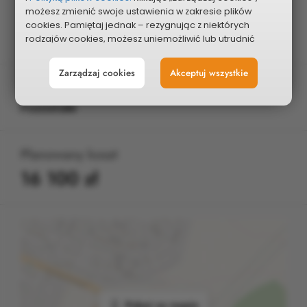
Edycja
możesz zmienić swoje ustawienia w zakresie plików
cookies. Pamiętaj jednak – rezygnując z niektórych
2025
rodzajów cookies, możesz uniemożliwić lub utrudnić
sobie korzystanie z naszego serwisu i jego funkcji.
Zarządzaj cookies
Akceptuj wszystkie
Możesz cofnąć lub zmienić zgody w dowolnym
Typ projektu
momencie. Wystarczy, że wybierzesz „Ustawienia plików
cookies” w stopce każdej z naszych podstron.
Pozostałe
Planowany koszt
16 100 zł
Pokaż na mapie