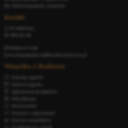
05-520 Konstancin-Jeziorna
Kontakt
Nr telefonu:
22 484 24 45
Adres e-mail:
komunikacjaspoleczna@konstancinjeziorna.pl
Wszystko o Budżecie
Zasady ogólne
Harmonogram
Zgłaszanie projektów
Weryfikacja
Głosowanie
Pytania i odpowiedzi
Pomoc urzędników
Przykładowy cennik