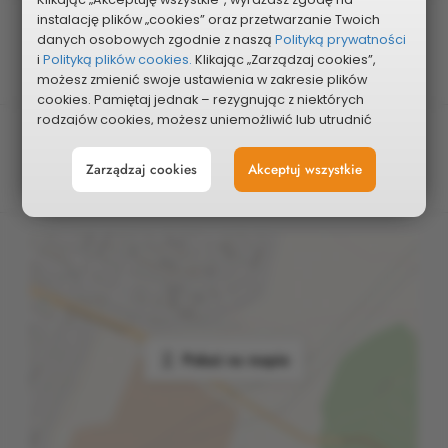
instalację plików „cookies” oraz przetwarzanie Twoich
Edycja
danych osobowych zgodnie z naszą
Polityką prywatności
2027
i
Polityką plików cookies.
Klikając „Zarządzaj cookies”,
możesz zmienić swoje ustawienia w zakresie plików
cookies. Pamiętaj jednak – rezygnując z niektórych
rodzajów cookies, możesz uniemożliwić lub utrudnić
Planowany koszt
sobie korzystanie z naszego serwisu i jego funkcji.
90 000 zł
Zarządzaj cookies
Akceptuj wszystkie
Możesz cofnąć lub zmienić zgody w dowolnym
momencie. Wystarczy, że wybierzesz „Ustawienia plików
cookies” w stopce każdej z naszych podstron.
Pokaż na mapie