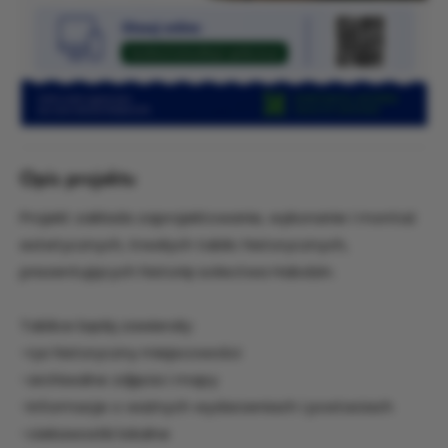
Opis projektu
Projekt zakłada zaprojektowanie, wykonanie i montaż
estetycznych, trwałych tablic historycznych,
prezentujących historię sołectwa Habdzin.
Tablice będą zawierały:
-rys historyczny miejscowości
-archiwalne zdjęcia i mapy
-informacje o ważnych wydarzeniach i postaciach
-ciekawostki lokalne