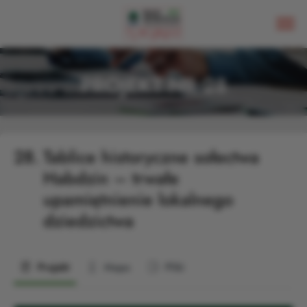
PROJEKT NR 28
28.
Tablice historyczne sołectwa
Habdzin – trwałe
upamiętnienie lokalnego
dziedzictwa
Projekt
Mapa
Pliki