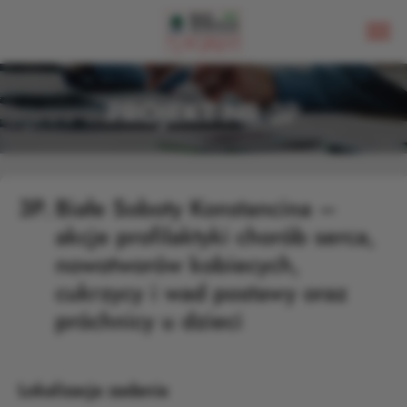
PROJEKT NR 3P
3P.
Białe Soboty Konstancina –
akcje profilaktyki chorób serca,
nowotworów kobiecych,
cukrzycy i wad postawy oraz
próchnicy u dzieci
Lokalizacja zadania