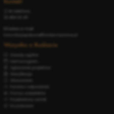
Kontakt
Nr telefonu:
22 484 24 45
Adres e-mail:
komunikacjaspoleczna@konstancinjeziorna.pl
Wszystko o Budżecie
Zasady ogólne
Harmonogram
Zgłaszanie projektów
Weryfikacja
Głosowanie
Pytania i odpowiedzi
Pomoc urzędników
Przykładowy cennik
Do pobrania