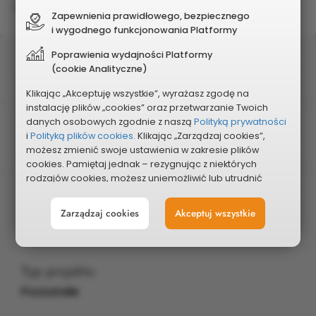
i Gminy Konstancin-Jeziorna
Zapewnienia prawidłowego, bezpiecznego
i wygodnego funkcjonowania Platformy
Poprawienia wydajności Platformy
Status
(cookie Analityczne)
Wybrany do realizacji
Klikając „Akceptuję wszystkie”, wyrażasz zgodę na
instalację plików „cookies” oraz przetwarzanie Twoich
Postęp realizacji
danych osobowych zgodnie z naszą
Polityką prywatności
i
Polityką plików cookies.
Klikając „Zarządzaj cookies”,
Wybrany do realizacji
możesz zmienić swoje ustawienia w zakresie plików
cookies. Pamiętaj jednak – rezygnując z niektórych
rodzajów cookies, możesz uniemożliwić lub utrudnić
Edycja
sobie korzystanie z naszego serwisu i jego funkcji.
2019
Zarządzaj cookies
Akceptuj wszystkie
Możesz cofnąć lub zmienić zgody w dowolnym
momencie. Wystarczy, że wybierzesz „Ustawienia plików
cookies” w stopce każdej z naszych podstron.
Typ projektu
Pozostałe