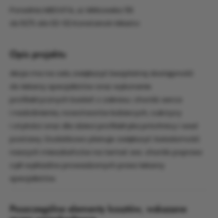
Poradnia MEDVITA, uI. Mirkowska 56
dz.10/5 obr.02-02 Konstancin Miasto
Opis projektu
Akcja ma na celu zwiększyć bezpłatną dostępność
do lekarzy specjalistów oraz wykonanie
profilaktycznych badań z zakresu: chorób serca
i nadciśnienia, nowotworów kobiecych, cukrzycy
i otyłości oraz dla dzieci profilaktyka próchnicy i wad
postawy. Dodatkowo planuje zwiększyć świadomość
naszych mieszkańców na temat ww. chorób poprzez
cykl wykładów prowadzonych przez lekarzy
specjalistów.
Poszczególne elementy kosztów, wskazane