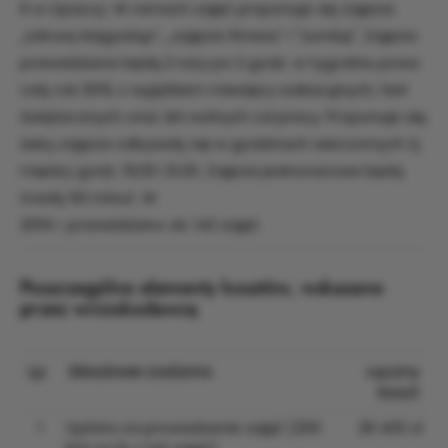
6 w Opaczy. W ramach zajęć proponuje się zajęcia:
„zdrowy kręgosłup”, „zajęcia fitness” i "zumbę". Zajęcia
przewidziane będą 2 razy po 2 godz. w tygodniu przez
cały rok 2019, z wyjątkiem miesięcy wakacyjnych, ferii
świątecznych oraz dni wolnych od pracy. Proponuje się,
żeby zajęcia odbywały się w godzinach wieczornych tj.
między godz. 19,00-21,00. Zajęcia jednorazowe będą
trwały 60 minut. W
2019 r. przewidziano ok. 142 zajęć.
Poszczególne elementy kosztów, wskazane
przez wnioskodawcę
Lp.
Składowe zadania
Łączny
koszt
1
Opłata za prowadzenie zajęć (200
28 400 zł