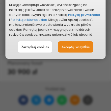
Klikając „Akceptuję wszystkie”, wyrażasz zgodę na
instalację plików „cookies” oraz przetwarzanie Twoich
Edycja
danych osobowych zgodnie z naszą
Polityką prywatności
2019
i
Polityką plików cookies.
Klikając „Zarządzaj cookies”,
możesz zmienić swoje ustawienia w zakresie plików
cookies. Pamiętaj jednak – rezygnując z niektórych
rodzajów cookies, możesz uniemożliwić lub utrudnić
Typ projektu
sobie korzystanie z naszego serwisu i jego funkcji.
Pozostałe
Zarządzaj cookies
Akceptuj wszystkie
Możesz cofnąć lub zmienić zgody w dowolnym
momencie. Wystarczy, że wybierzesz „Ustawienia plików
cookies” w stopce każdej z naszych podstron.
Planowany koszt
30 900 zł
Podziel się:
Udostępnij
Udostępnij
Udostępnij
Udostępnij
Udostępnij
Skopiuj
na
na
w
na
w wiadomości ema
link