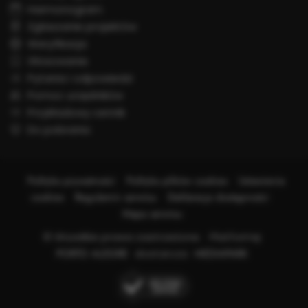
Harmonogram
Zgłaszanie projektów
Weryfikacja
Głosowanie
Pytania i odpowiedzi
Pomoc urzędników
Przykładowy cennik
Do pobrania
Polityka prywatności
Polityka plików cookies
Ustawienia
cookies
Regulamin serwisu
Deklaracja dostępności
Mapa serwisu
© Wszelkie prawa zastrzeżone. Platformę
PORTO ALEGRE
dostarcza
MEDIAPARK