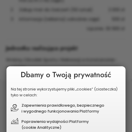
PLN za 1h x 142 zajęć)
2
Zakup mat do ćwiczeń (50 sztuk)
2 000 zł
3
Informacja (reklama) odnośnie zajęć
500 zł
Łącznie: 30 900 zł
Jednostka realizująca projekt
Gminny Ośrodek Sportu i Rekreacji w Konstancinie-
Jeziornie
Dbamy o Twoją prywatność
Status
Na tej stronie wykorzystujemy pliki „cookies” (ciasteczka)
tyko w celach:
Wybrany do realizacji
Zapewnienia prawidłowego, bezpiecznego
i wygodnego funkcjonowania Platformy
Postęp realizacji
Poprawienia wydajności Platformy
W realizacji
(cookie Analityczne)