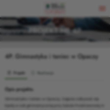
PROJEKT NR 4P
4P.
Gimnastyka i taniec w Opaczy
Projekt
Realizacja
Opis projektu
Gimnastyka i taniec w Opaczy. Zajęcia odbywać się
będą w sali gimnastycznej przy Szkole Podstawowej nr