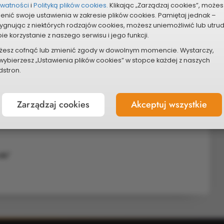
ywatności
i
Polityką plików cookies.
Klikając „Zarządzaj cookies”, możes
la „Kolorowe Kredki”, pani Doroty Kameckiej. Treści
enić swoje ustawienia w zakresie plików cookies. Pamiętaj jednak –
 przygotowane bezpłatnie, w ramach współpracy,
ygnując z niektórych rodzajów cookies, możesz uniemożliwić lub utru
ie korzystanie z naszego serwisu i jego funkcji.
owych.
żesz cofnąć lub zmienić zgody w dowolnym momencie. Wystarczy,
z ich wymiary zostaną dostosowane do przepisów
wybierzesz „Ustawienia plików cookies” w stopce każdej z naszych
P
ych ustawiania tablic informacyjnych wzdłuż
stron.
0 × 90 cm.
Zarządzaj cookies
Akceptuj wszystkie
ki"