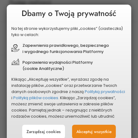
Postęp realizacji
Zrealizowany
Dbamy o Twoją prywatność
Na tej stronie wykorzystujemy pliki „cookies” (ciasteczka)
Edycja
tyko w celach:
2024
Zapewnienia prawidłowego, bezpiecznego
i wygodnego funkcjonowania Platformy
Poprawienia wydajności Platformy
Typ projektu
(cookie Analityczne)
Pozostałe
Klikając „Akceptuję wszystkie”, wyrażasz zgodę na
instalację plików „cookies” oraz przetwarzanie Twoich
danych osobowych zgodnie z naszą
Polityką prywatności
Planowany koszt
i
Polityką plików cookies.
Klikając „Zarządzaj cookies”,
21 000 zł
możesz zmienić swoje ustawienia w zakresie plików
cookies. Pamiętaj jednak – rezygnując z niektórych
rodzajów cookies, możesz uniemożliwić lub utrudnić
sobie korzystanie z naszego serwisu i jego funkcji.
Rzeczywisty koszt
Zarządzaj cookies
Akceptuj wszystkie
Możesz cofnąć lub zmienić zgody w dowolnym
momencie. Wystarczy, że wybierzesz „Ustawienia plików