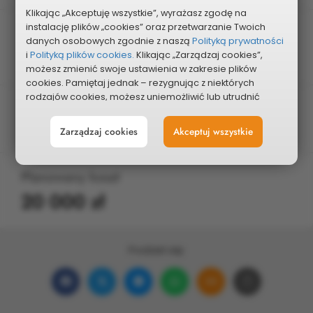
Klikając „Akceptuję wszystkie”, wyrażasz zgodę na
instalację plików „cookies” oraz przetwarzanie Twoich
Edycja
danych osobowych zgodnie z naszą
Polityką prywatności
2020
i
Polityką plików cookies.
Klikając „Zarządzaj cookies”,
możesz zmienić swoje ustawienia w zakresie plików
cookies. Pamiętaj jednak – rezygnując z niektórych
rodzajów cookies, możesz uniemożliwić lub utrudnić
Typ projektu
sobie korzystanie z naszego serwisu i jego funkcji.
Pozostałe
Zarządzaj cookies
Akceptuj wszystkie
Możesz cofnąć lub zmienić zgody w dowolnym
momencie. Wystarczy, że wybierzesz „Ustawienia plików
cookies” w stopce każdej z naszych podstron.
Planowany koszt
20 000 zł
Podziel się:
Udostępnij
Udostępnij
Udostępnij
Udostępnij
Udostępnij
Skopiuj
na
na
w
na
w wiadomości ema
link