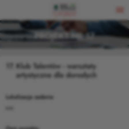
PROJEKT NR 17
17.
Klub Talentów - warsztaty
artystyczne dla dorosłych
Lokalizacja zadania
KDK
Opis projektu