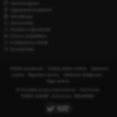
Harmonogram
Zgłaszanie projektów
Weryfikacja
Głosowanie
Pytania i odpowiedzi
Pomoc urzędników
Przykładowy cennik
Do pobrania
Polityka prywatności
Polityka plików cookies
Ustawienia
cookies
Regulamin serwisu
Deklaracja dostępności
Mapa serwisu
© Wszelkie prawa zastrzeżone. Platformę
PORTO ALEGRE
dostarcza
MEDIAPARK