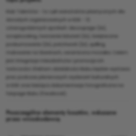
Klub Talentów - to cykl warsztatów plastycznych dla
dorosłych organizowanych w KDK - 12
czterogodzinnych spotkań: decoupage (2x),
scrapbooking, tworzenie biżuterii (2x), świąteczne
podsumowania (2x), patchwork (2x), quilling,
malowanie na tkaninach, ceramiczna mozaika. Celem
jest integracja mieszkańców i promocja ich
twórczości. Efektem działalności klubu będzie wystawa
prac podczas plenerowych wydarzeń kulturalnych
w KDK oraz bieżąca dokumentacja fotograficzna na
fanpage klubu (Facebook).
Poszczególne elementy kosztów, wskazane
przez wnioskodawcę